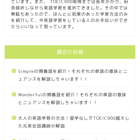
ています。また、 TOEIC900取得までは長年かかり、紆
語コースの口コミを
余曲折しながら英語学習を進めてきました。その中では
TOEIC900越え元英会話講
無駄もあったので、ほんとに効果のあった学習方法のみ
師が徹底分析
を紹介して、今英語学習をしている人のお手伝いができ
たらいいなって思っています。
フォニックスの教え方を解
説！お家でのフォニックス
学習の取入れ方も教えちゃ
最近の投稿
います！
Simpleの類義語を紹介！それぞれの単語の意味とニ
【厳選３冊】英語のおもし
ろい絵本の紹介！クスっと
ュアンスを解説しちゃいます！！
笑ってしまいます
Wonderfulの類義語を紹介！それぞれの単語の意味
身体の部位を英語絵本で楽
とニュアンスを解説しちゃいます！！
しく覚えたいならこの絵本
で決まり！
大人の英語学習の方法！留学なしでTOEIC900越えし
た元英会話講師が解説
【厳選３冊】反対語で効率
よく！対で言葉を覚えれる