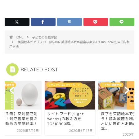
HOME
子どもの英語学習
英語絵本がアプリの一部なのに英語絵本数が豊富な楽天ABCmouseの効果的な利
用方法
RELATED POST
ニックスとサイトワード
子どもの英語学習
子どもの英語学習
トワード(Sight
数字を英語絵本で覚えよ
【厳選３冊】反対語
rds)の教え方を
う！読み放題を利用する
率よく！対で言葉を
EIC900越...
といい理由とお勧め絵
れるお勧めの英語絵
本...
2020年6月17日
2020年7
2020年7月18日