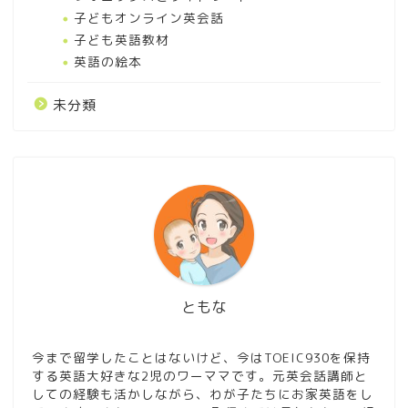
子どもオンライン英会話
子ども英語教材
英語の絵本
未分類
幼児英語絵本おすすめ！子
どもが楽しめる英語の絵本
を7項目別に紹介
楽天ABCmouseの口コミや
ともな
評判は高評価多し！その理
由を元英会話講師が徹底分
析！
今まで留学したことはないけど、今はTOEIC930を保持
する英語大好きな2児のワーママです。元英会話講師と
しての経験も活かしながら、わが子たちにお家英語をし
スタディサプリビジネス英