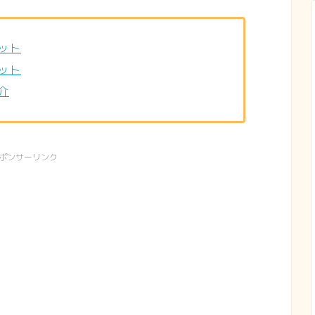
ット
ット
介
ポンサーリンク