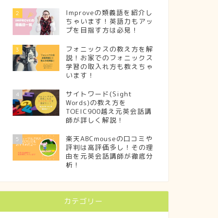
Improveの類義語を紹介し
2
ちゃいます！英語力もアッ
プを目指す方は必見！
フォニックスの教え方を解
3
説！お家でのフォニックス
学習の取入れ方も教えちゃ
います！
サイトワード(Sight
4
Words)の教え方を
TOEIC900越え元英会話講
師が詳しく解説！
楽天ABCmouseの口コミや
5
評判は高評価多し！その理
由を元英会話講師が徹底分
析！
カテゴリー