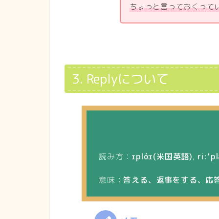
ちょっと言っておくって
3. Replyについて
読み方：
ɪplάɪ(米国英語)
,
ri:ˈ
意味：
答える、返事をする、応