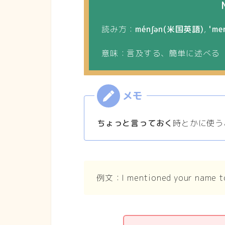
読み方：
ménʃən(米国英語)
,
ˈm
意味：言及する、簡単に述べる
ちょっと言っておく
時とかに使う
例文：I mentioned your name to 