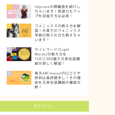
Improveの類義語を紹介し
2
ちゃいます！英語力もアッ
プを目指す方は必見！
フォニックスの教え方を解
3
説！お家でのフォニックス
学習の取入れ方も教えちゃ
います！
サイトワード(Sight
4
Words)の教え方を
TOEIC900越え元英会話講
師が詳しく解説！
楽天ABCmouseの口コミや
5
評判は高評価多し！その理
由を元英会話講師が徹底分
析！
カテゴリー