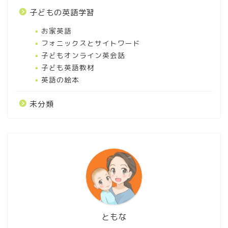
子どもの英語学習
お家英語
フォニックスとサイトワード
子どもオンライン英会話
子ども英語教材
英語の絵本
未分類
幼児英語絵本おすすめ！子
どもが楽しめる英語の絵本
を7項目別に紹介
楽天ABCmouseの口コミや
ともな
評判は高評価多し！その理