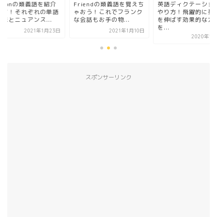
asonの類義語を紹介
Friendの類義語を覚えち
英語ディクテーショ
ます！それぞれの単語
ゃおう！これでフランク
やり方！飛躍的に英
味とニュアンス...
な会話もお手の物...
を伸ばす効果的な方
を...
2021年1月23日
2021年1月10日
2020年1
スポンサーリンク