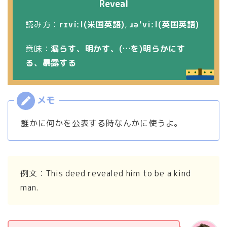
Reveal
読み方：
rɪvíːl(米国英語)
,
ɹəˈviːl(英国英語)
意味：
漏らす、明かす、(…を)明らかにす
る、暴露する
誰かに何かを公表する時なんかに使うよ。
例文：This deed revealed him to be a kind
man.