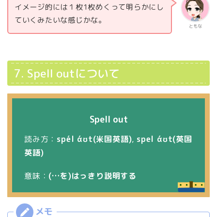
イメージ的には１枚1枚めくって明らかにし
ていくみたいな感じかな。
ともな
7. Spell outについて
Spell out
読み方：
spél
άʊt
(米国英語)
,
spel
άʊt
(英国
英語)
意味：
(…を)はっきり説明する