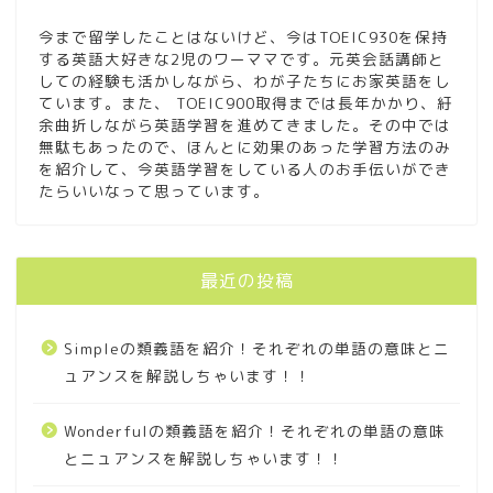
由を元英会話講師が徹底分
析！
今まで留学したことはないけど、今はTOEIC930を保持
する英語大好きな2児のワーママです。元英会話講師と
しての経験も活かしながら、わが子たちにお家英語をし
スタディサプリビジネス英
ています。また、 TOEIC900取得までは長年かかり、紆
語コースの口コミを
余曲折しながら英語学習を進めてきました。その中では
TOEIC900越え元英会話講
無駄もあったので、ほんとに効果のあった学習方法のみ
師が徹底分析
を紹介して、今英語学習をしている人のお手伝いができ
たらいいなって思っています。
フォニックスの教え方を解
説！お家でのフォニックス
学習の取入れ方も教えちゃ
最近の投稿
います！
Simpleの類義語を紹介！それぞれの単語の意味とニ
【厳選３冊】英語のおもし
ろい絵本の紹介！クスっと
ュアンスを解説しちゃいます！！
笑ってしまいます
Wonderfulの類義語を紹介！それぞれの単語の意味
身体の部位を英語絵本で楽
とニュアンスを解説しちゃいます！！
しく覚えたいならこの絵本