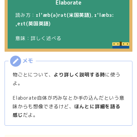
Elaborate
読み方：
ɪlˈæb(ə)rət(米国英語)
,
ɪˈlæbɜ:
ˌeɪt(英国英語)
意味：詳しく述べる
物ごとについて、
より詳しく説明する時
に使う
よ。
Elaborate自体が巧みなとか手の込んだという意
味からも想像できるけど、
ほんとに詳細を語る
感じ
だよ。