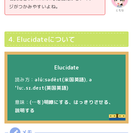
ジがつかみやすいよね。
ともな
4. Elucidateについて
Elucidate
読み方：
əlúːsədèɪt(米国英語)
,
ə
ˈluː.sɪ.deɪt(英国英語)
意味：
(…を)明瞭にする、はっきりさせる、
説明する