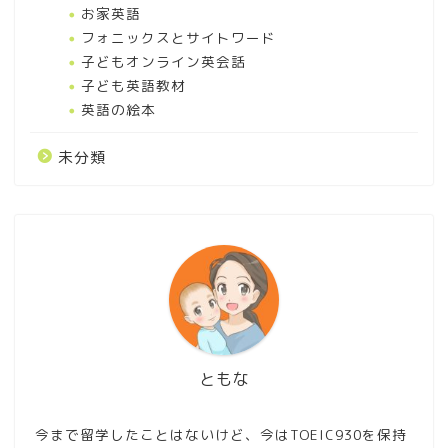
お家英語
フォニックスとサイトワード
子どもオンライン英会話
子ども英語教材
英語の絵本
未分類
幼児英語絵本おすすめ！子
どもが楽しめる英語の絵本
を7項目別に紹介
楽天ABCmouseの口コミや
ともな
評判は高評価多し！その理
由を元英会話講師が徹底分
析！
今まで留学したことはないけど、今はTOEIC930を保持