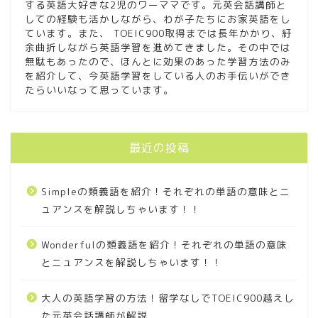
する英語大好きな2児のワーママです。元英会話講師と
しての経験も活かしながら、わが子たちにお家英語をし
スタディサプリビジネス英
ています。また、 TOEIC900取得までは長年かかり、紆
語コースの口コミを
余曲折しながら英語学習を進めてきました。その中では
TOEIC900越え元英会話講
無駄もあったので、ほんとに効果のあった学習方法のみ
師が徹底分析
を紹介して、今英語学習をしている人のお手伝いができ
たらいいなって思っています。
フォニックスの教え方を解
説！お家でのフォニックス
学習の取入れ方も教えちゃ
最近の投稿
います！
Simpleの類義語を紹介！それぞれの単語の意味とニ
【厳選３冊】英語のおもし
ろい絵本の紹介！クスっと
ュアンスを解説しちゃいます！！
笑ってしまいます
Wonderfulの類義語を紹介！それぞれの単語の意味
身体の部位を英語絵本で楽
とニュアンスを解説しちゃいます！！
しく覚えたいならこの絵本
で決まり！
大人の英語学習の方法！留学なしでTOEIC900越えし
た元英会話講師が解説