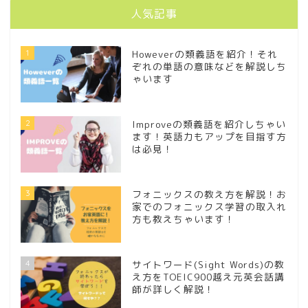
人気記事
1
Howeverの類義語を紹介！それ
ぞれの単語の意味などを解説しち
ゃいます
2
Improveの類義語を紹介しちゃい
ます！英語力もアップを目指す方
は必見！
3
フォニックスの教え方を解説！お
家でのフォニックス学習の取入れ
方も教えちゃいます！
4
サイトワード(Sight Words)の教
え方をTOEIC900越え元英会話講
師が詳しく解説！