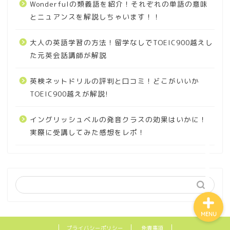
Wonderfulの類義語を紹介！それぞれの単語の意味
身体の部位を英語絵本で楽
とニュアンスを解説しちゃいます！！
しく覚えたいならこの絵本
で決まり！
大人の英語学習の方法！留学なしでTOEIC900越えし
た元英会話講師が解説
【厳選３冊】反対語で効率
よく！対で言葉を覚えれる
英検ネットドリルの評判と口コミ！どこがいいか
お勧めの英語絵本！
TOEIC900越えが解説!
ネイティブキャンプのカラ
イングリッシュベルの発音クラスの効果はいかに！
ンメソッドコース受講して
実際に受講してみた感想をレポ！
みた感想をまとめちゃいま
した！
MENU
プライバシーポリシー
免責事項