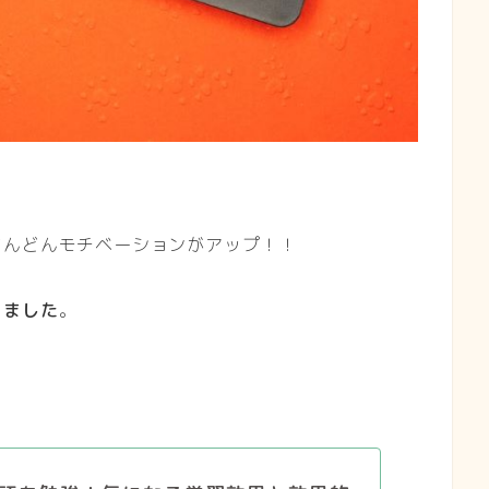
どんどんモチベーションがアップ！！
きました
。