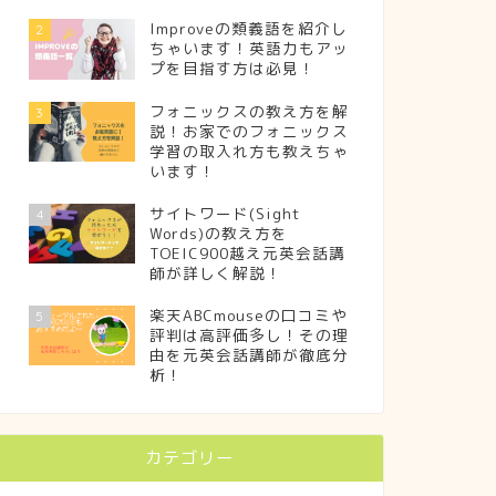
Improveの類義語を紹介し
2
ちゃいます！英語力もアッ
プを目指す方は必見！
フォニックスの教え方を解
3
説！お家でのフォニックス
学習の取入れ方も教えちゃ
います！
サイトワード(Sight
4
Words)の教え方を
TOEIC900越え元英会話講
師が詳しく解説！
楽天ABCmouseの口コミや
5
評判は高評価多し！その理
由を元英会話講師が徹底分
析！
カテゴリー