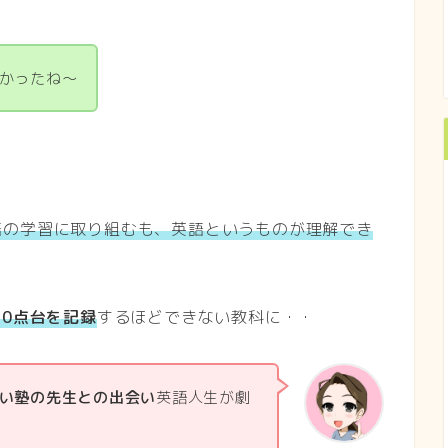
かったね～
語の学習に取り組むも、英語というものが理解でき
10点台を記録
するほどできない教科に・・
い塾の先生との出会い
英語人生が劇