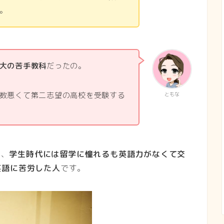
。
大の苦手教科
だったの。
数悪くて第二志望の高校を受験する
ともな
が、
学生時代には留学に憧れるも英語力がなくて交
英語に苦労した人
です。